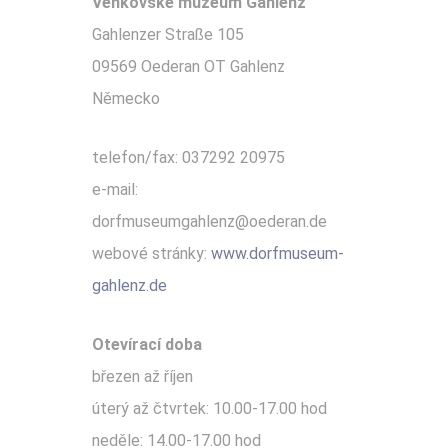
Venkovské muzeum Gahlenz
Gahlenzer Straße 105
09569 Oederan OT Gahlenz
Německo
telefon/fax: 037292 20975
e-mail:
dorfmuseumgahlenz@oederan.de
webové stránky:
www.dorfmuseum-
gahlenz.de
Otevírací doba
březen až říjen
úterý až čtvrtek: 10.00-17.00 hod
neděle: 14.00-17.00 hod